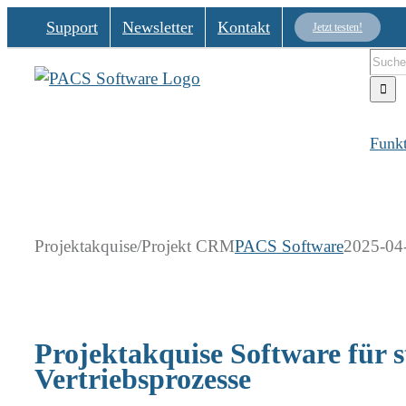
Zum
Support
Newsletter
Kontakt
Jetzt testen!
Inhalt
Such
springen
nach:
Funk
Projektakquise/Projekt CRM
PACS Software
2025-04
Projektakquise Software für s
Vertriebsprozesse