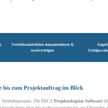
&
Vertriebsaktivitäten dokumentieren &
Angeb
nachverfolgen
Erfolgswahr
 bis zum Projektauftrag im Blick
en Vertriebsprozess. Die PACS
Projektakquise Software
hil
taktaufnahme über die Auftragsvergabe bis zur Übergabe an