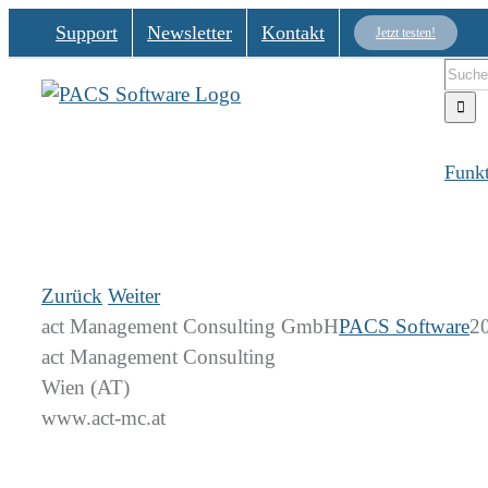
Zum
Support
Newsletter
Kontakt
Jetzt testen!
Inhalt
Such
springen
nach:
Funk
Zurück
Weiter
act Management Consulting GmbH
PACS Software
2
act Management Consulting
Wien (AT)
www.act-mc.at