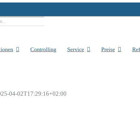
e
tionen
Controlling
Service
Preise
Ref
025-04-02T17:29:16+02:00