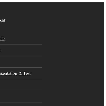
cht
ite
g
äsentation & Test