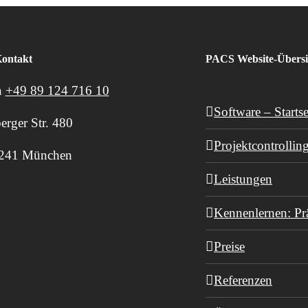
ontakt
PACS Website-Übersi
n
+49 89 124 716 10
Software – Startse
erger Str. 480
Projektcontrollin
241 München
Leistungen
Kennenlernen: Pr
Preise
Referenzen