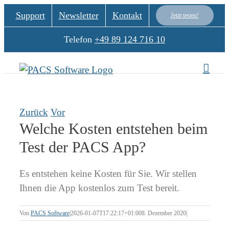
Zum
Support
Newsletter
Kontakt
Jetzt testen!
Inhalt
springen
Telefon
+49 89 124 716 10
Zurück
Vor
Welche Kosten entstehen beim
Test der PACS App?
Es entstehen keine Kosten für Sie. Wir stellen
Ihnen die App kostenlos zum Test bereit.
Von
PACS Software
|
2026-01-07T17:22:17+01:00
8. Dezember 2020
|